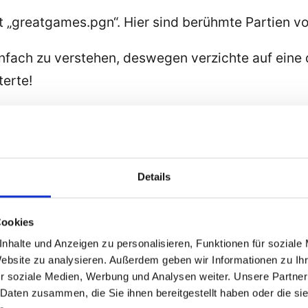
it „greatgames.pgn“. Hier sind berühmte Partien 
nfach zu verstehen, deswegen verzichte auf eine d
terte!
ntwickler, Appentwickler, Berater und Dozent für 
Details
arrierefreiheit bei den Betriebssystemen Window
Cookies
nhalte und Anzeigen zu personalisieren, Funktionen für soziale
Website zu analysieren. Außerdem geben wir Informationen zu I
r soziale Medien, Werbung und Analysen weiter. Unsere Partner
 Daten zusammen, die Sie ihnen bereitgestellt haben oder die s
r abzugeben.