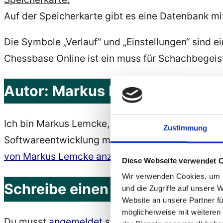
Auf der Speicherkarte gibt es eine Datenbank m
Die Symbole „Verlauf“ und „Einstellungen“ sind ei
Chessbase Online ist ein muss für Schachbegeis
Autor:
Markus Lemcke
Ich bin Markus Lemcke, Softwareentwickler, Webe
Zustimmung
Softwareentwicklung mit Java, C# und Python, B
von Markus Lemcke anzeigen
Diese Webseite verwendet 
Wir verwenden Cookies, um I
Schreibe einen Kommentar
und die Zugriffe auf unsere 
Website an unsere Partner fü
möglicherweise mit weiteren
Du musst
angemeldet
sein, um einen Kommenta