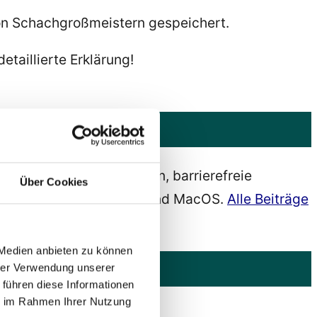
von Schachgroßmeistern gespeichert.
etaillierte Erklärung!
barrierefreies Webdesign, barrierefreie
Über Cookies
s, Android, IOS, Ubuntu und MacOS.
Alle Beiträge
 Medien anbieten zu können
hrer Verwendung unserer
 führen diese Informationen
ie im Rahmen Ihrer Nutzung