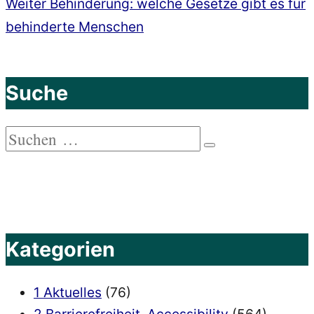
Nächster
Weiter
Behinderung: welche Gesetze gibt es für
Beitrag:
behinderte Menschen
Suche
Suchen
Suchen
nach:
Kategorien
1 Aktuelles
(76)