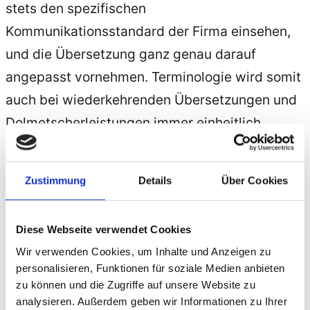
stets den spezifischen
Kommunikationsstandard der Firma einsehen,
und die Übersetzung ganz genau darauf
angepasst vornehmen. Terminologie wird somit
auch bei wiederkehrenden Übersetzungen und
Dolmetscherleistungen immer einheitlich
verwendet. Die Pflege eines solchen Glossars
ist wichtig, damit ein Unternehmen einheitlich
Zustimmung
Details
Über Cookies
im internationalen Verkehr auftritt und verlangt
ein Übersetzungsbüro mit viel Erfahrung,
Diese Webseite verwendet Cookies
Präzision und Sorgfalt. Für jedes Unternehmen
Wir verwenden Cookies, um Inhalte und Anzeigen zu
in
Deutschland
legt GTBS auf Wunsch ein
personalisieren, Funktionen für soziale Medien anbieten
solches Glossar an und aktualisiert dies mit
zu können und die Zugriffe auf unsere Website zu
analysieren. Außerdem geben wir Informationen zu Ihrer
jeder Übersetzung. Das Glossar wie auch