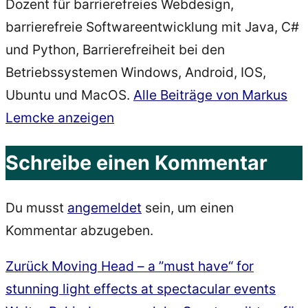
Dozent für barrierefreies Webdesign,
barrierefreie Softwareentwicklung mit Java, C#
und Python, Barrierefreiheit bei den
Betriebssystemen Windows, Android, IOS,
Ubuntu und MacOS.
Alle Beiträge von Markus
Lemcke anzeigen
Schreibe einen Kommentar
Du musst
angemeldet
sein, um einen
Kommentar abzugeben.
Vorheriger
Zurück
Moving Head – a ”must have“ for
Beitragsnavigation
Beitrag:
stunning light effects at spectacular events