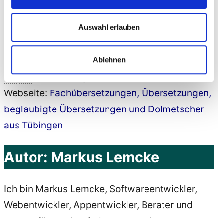
Fürststraße 1
Auswahl erlauben
72072 Tübingen
Deutschland
Telefon: 07071/85 99 352
Ablehnen
E-
Mail
: zentrale@gt-bs.de
Webseite:
Fachübersetzungen, Übersetzungen,
beglaubigte Übersetzungen und Dolmetscher
aus Tübingen
Autor:
Markus Lemcke
Ich bin Markus Lemcke, Softwareentwickler,
Webentwickler, Appentwickler, Berater und