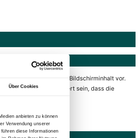
in Screenreader liest den Bildschirminhalt vor.
Über Cookies
uss diese so programmiert sein, dass die
 Medien anbieten zu können
mmcode vor.
hrer Verwendung unserer
 führen diese Informationen