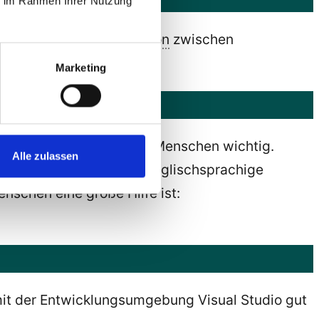
ie im Rahmen Ihrer Nutzung
 es bei der
Kommunikation
zwischen
Marketing
 sehbehinderte und blinde Menschen wichtig.
Alle zulassen
hbar. Es gibt sogar eine englischsprachige
enschen eine große Hilfe ist:
mit der Entwicklungsumgebung Visual Studio gut