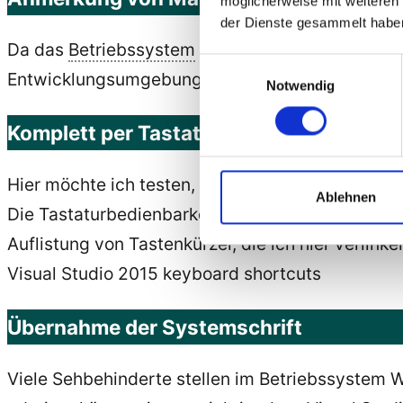
möglicherweise mit weiteren
der Dienste gesammelt habe
Da das
Betriebssystem
Windows 10, mit dem ich a
Einwilligungsauswahl
Entwicklungsumgebung und Screenreader kein
Notwendig
Komplett per Tastaturbedienbar
Hier möchte ich testen, ob Visual Studio komplet
Ablehnen
Die Tastaturbedienbarkeit ist nicht einfach, abe
Auflistung von Tastenkürzel, die ich hier verlink
Visual Studio 2015 keyboard shortcuts
Übernahme der Systemschrift
Viele Sehbehinderte stellen im Betriebssystem 