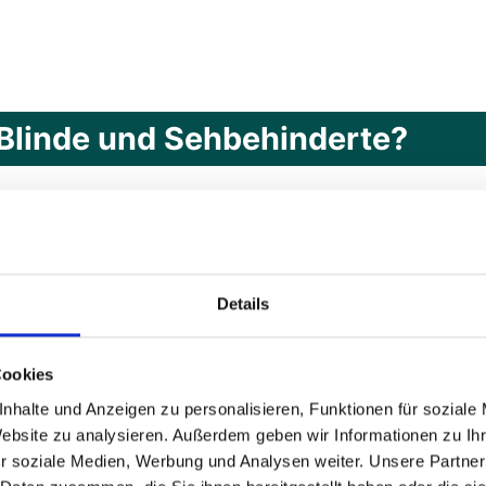
r Blinde und Sehbehinderte?
 den ganzen
Computer
mit einem
Screenreader
. E
Details
klungsumgebung Visual Studio arbeiten können, m
ithält die der Screenreader vorliest.
Cookies
dio mit dem kostenlosen Screenreader
NVDA
.
nhalte und Anzeigen zu personalisieren, Funktionen für soziale
h. Der Screenreader NVDA liest Menüs und Progra
Website zu analysieren. Außerdem geben wir Informationen zu I
r soziale Medien, Werbung und Analysen weiter. Unsere Partner