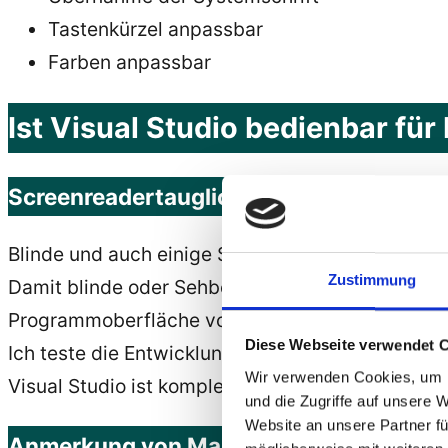
Tastenkürzel anpassbar
Farben anpassbar
Ist Visual Studio bedienbar fü
Screenreadertauglichkeit
Blinde und auch einige Sehbehinderte bedienen
Zustimmung
Damit blinde oder Sehbehinderte mit der Entwic
Programmoberfläche von Visual Studio Texte bere
Diese Webseite verwendet 
Ich teste die Entwicklungsumgebung Visual Stu
Wir verwenden Cookies, um I
Visual Studio ist komplett Screenreadertauglic
und die Zugriffe auf unsere 
Website an unsere Partner fü
Anmerkung von Markus: