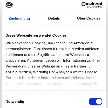
ob ich
Informatik
oder Schach
lernen
möchte, ich brauche Menschen, die
Zustimmung
Details
Über Cookies
komplexe Themen sehr leicht
verständlich erklären können. In diesem
Diese Webseite verwendet Cookies
Punkt ist Josefine wesentlich besser als
Wir verwenden Cookies, um Inhalte und Anzeigen zu
die männlichen Schach-Youtuber!
personalisieren, Funktionen für soziale Medien anbieten
zu können und die Zugriffe auf unsere Website zu
analysieren. Außerdem geben wir Informationen zu Ihrer
Das Problem: Als ich Josefine wegen
Verwendung unserer Website an unsere Partner für
Schachtraining kontaktierte, hatte ich
soziale Medien, Werbung und Analysen weiter. Unsere
Partner führen diese Informationen möglicherweise mit
aufgrund meiner Schachpause keine
weiteren Daten zusammen, die Sie ihnen bereitgestellt
aktuelle Wertungszahl. Diese war zwar
haben oder die sie im Rahmen Ihrer Nutzung der Dienste
beim Deutschen Schachbund
gesammelt haben.
Einwilligungsauswahl
Notwendig
gespeichert, aber für Josefine nicht