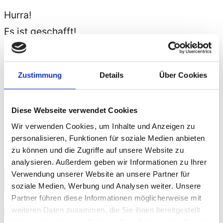
Hurra!
Es ist geschafft!
Auf meinem
YouTube-Kanal
gibt es seit heute
über 200 Videos zur digitalen
Barrierefreiheit
.
Zustimmung
Details
Über Cookies
Ich freue mich und bin stolz!
Hier ein Video: Samsung Galaxy A53 5G –
Diese Webseite verwendet Cookies
Barrierefreiheit bei Android 12 – Überblick
Wir verwenden Cookies, um Inhalte und Anzeigen zu
personalisieren, Funktionen für soziale Medien anbieten
zu können und die Zugriffe auf unsere Website zu
analysieren. Außerdem geben wir Informationen zu Ihrer
Verwendung unserer Website an unsere Partner für
Suche
soziale Medien, Werbung und Analysen weiter. Unsere
Partner führen diese Informationen möglicherweise mit
Suchen
weiteren Daten zusammen, die Sie ihnen bereitgestellt
haben oder die sie im Rahmen Ihrer Nutzung der Dienste