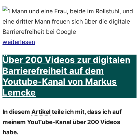
„Google
weiterlesen
setzt
Über 200 Videos zur digitalen
Zeichen:
Barrierefreiheit auf dem
Neue
Youtube-Kanal von Markus
deutsche
Lemcke
Webseite
zur
In diesem
Artikel
teile ich mit, dass ich auf
digitalen
meinem
YouTube
-Kanal über 200 Videos
Barrierefreiheit“
habe.