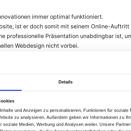
nnovationen immer optimal funktioniert.
ite, ist er doch somit mit seinem Online-Auftritt a
ine professionelle Präsentation unabdingbar ist, 
ellen Webdesign nicht vorbei.
abei stets über den Tellerand hinaus.
Hinblick darauf, alle weiteren Schritte der Präse
ichen mehr.
Details
also ein rundes, stringentes Konzept.
benden, was schneller für Akzeptanz und Vertrau
Cookies
nhalte und Anzeigen zu personalisieren, Funktionen für soziale
Website zu analysieren. Außerdem geben wir Informationen zu I
r soziale Medien, Werbung und Analysen weiter. Unsere Partner