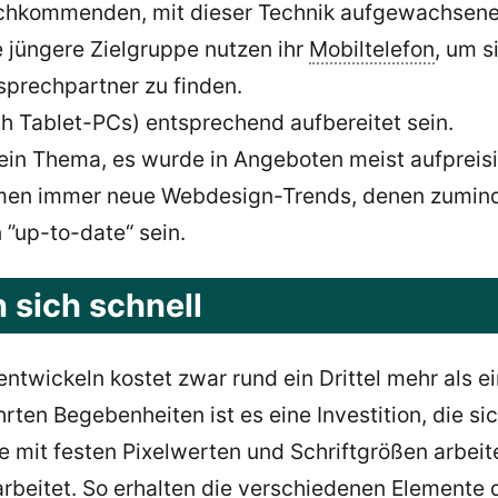
hkommenden, mit dieser Technik aufgewachsenen N
 jüngere Zielgruppe nutzen ihr
Mobiltelefon
, um s
sprechpartner zu finden.
h Tablet-PCs) entsprechend aufbereitet sein.
ein Thema, es wurde in Angeboten meist aufpreisi
n immer neue Webdesign-Trends, denen zumindes
 ”up-to-date“ sein.
 sich schnell
ntwickeln kostet zwar rund ein Drittel mehr als e
rten Begebenheiten ist es eine Investition, die s
e mit festen Pixelwerten und Schriftgrößen arbeit
rbeitet. So erhalten die verschiedenen Elemente 