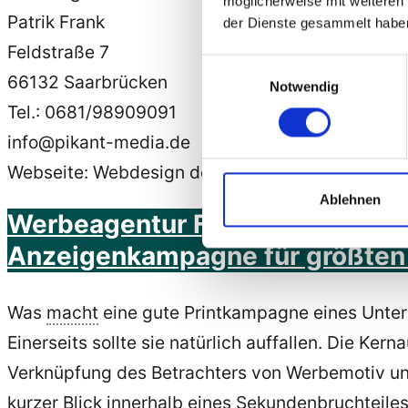
möglicherweise mit weiteren
Patrik Frank
der Dienste gesammelt habe
Feldstraße 7
Einwilligungsauswahl
66132 Saarbrücken
Notwendig
Tel.: 0681/98909091
info@pikant-media.de
Webseite: Webdesign der Werbeagentur Frank a
Ablehnen
Werbeagentur Frank aus Saarbrü
Anzeigenkampagne für größten 
Was
macht
eine gute Printkampagne eines Unte
Einerseits sollte sie natürlich auffallen. Die Ker
Verknüpfung des Betrachters von Werbemotiv und H
kurzer Blick innerhalb eines Sekundenbruchteiles