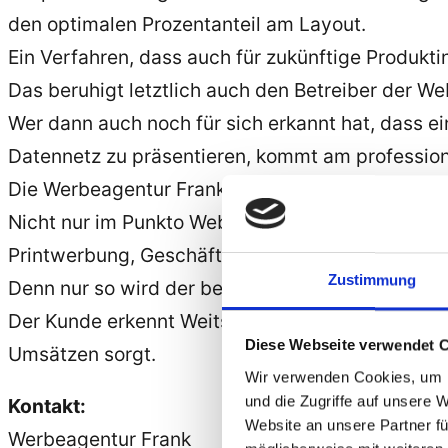
den optimalen Prozentanteil am Layout.
Ein Verfahren, dass auch für zukünftige Produkti
Das beruhigt letztlich auch den Betreiber der Webs
Wer dann auch noch für sich erkannt hat, dass e
Datennetz zu präsentieren, kommt am profession
Die Werbeagentur Frank aus Saarbrücken blickt d
Nicht nur im Punkto Webdesign, sondern auch im 
Printwerbung, Geschäftsausstattung und dergle
Zustimmung
Denn nur so wird der berühmte ”
Schuh
“ draus – 
Der Kunde erkennt Weitsicht, Kompetenz des Wer
Diese Webseite verwendet 
Umsätzen sorgt.
Wir verwenden Cookies, um I
und die Zugriffe auf unsere 
Kontakt:
Website an unsere Partner fü
Werbeagentur Frank