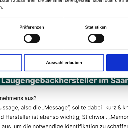
 Daten zusammen, die Sie ihnen bereitgestellt haben oder die s
n.
Präferenzen
Statistiken
us Saarbrücken im Saarland
Auswahl erlauben
cken präsentiert auf pikant-med
Laugengebäckhersteller im Saar
rnehmens aus?
naussage, also die „Message“, sollte dabei „kurz & 
ersteller ist ebenso wichtig; Stichwort „Memory-E
 aus, um die notwendige Identifikation zu schaffe