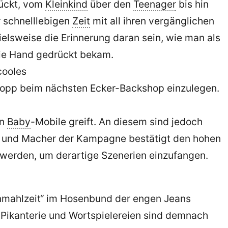
rückt, vom
Kleinkind
über den
Teenager
bis hin
r schnelllebigen
Zeit
mit all ihren vergänglichen
ielsweise die Erinnerung daran sein, wie man als
die Hand gedrückt bekam.
cooles
nstopp beim nächsten Ecker-Backshop einzulegen.
en
Baby
-Mobile greift. An diesem sind jedoch
opf und Macher der Kampagne bestätigt den hohen
 werden, um derartige Szenerien einzufangen.
enmahlzeit“ im Hosenbund der engen Jeans
 Pikanterie und Wortspielereien sind demnach