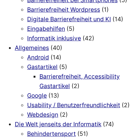
Barrierefreiheit bei Smartphones
(5)
Barrierefreiheit Wordpress
(1)
Digitale Barrierefreiheit und KI
(14)
Eingabehilfen
(5)
Informatik inklusive
(42)
Allgemeines
(40)
Android
(14)
Gastartikel
(5)
Barrierefreiheit, Accessibility
Gastartikel
(2)
Google
(13)
Usability / Benutzerfreundlichkeit
(2)
Webdesign
(2)
Die Welt jenseits der Informatik
(74)
Behindertensport
(51)