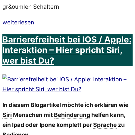
„App
weiterlesen
Marlems
Barrierefreiheit bei IOS / Apple:
Sprechassistent:
Interaktion – Hier spricht Siri,
–
wer bist Du?
Sprechen
trotz
Stottern,
Spastik
oder
In diesem Blogartikel möchte ich erklären wie
Schlaganfall“
Siri
Menschen mit
Behinderung
helfen kann,
ein Ipad oder Ipone komplett per
Sprache
zu
Bedienen.