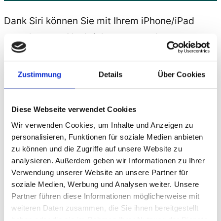
Dank Siri können Sie mit Ihrem iPhone/iPad
sprechen, um
Nachrichten
zu senden,
Verabredungen zu treffen, Anrufe zu tätigen,
Apps starten oder Systemeinstellungen zu
Zustimmung
Details
Über Cookies
verändern und vieles mehr. Siri versteht, was
Sie sagen und meinen. Deshalb ist es auch
Diese Webseite verwendet Cookies
nicht notwendig, spezielle Befehle und
Wir verwenden Cookies, um Inhalte und Anzeigen zu
Schlagwörter zu erlernen.
personalisieren, Funktionen für soziale Medien anbieten
zu können und die Zugriffe auf unsere Website zu
Um Siri zu starten, halten Sie die Home-Taste
analysieren. Außerdem geben wir Informationen zu Ihrer
gedrückt, bis Sie das akustische Signal von Siri
Verwendung unserer Website an unsere Partner für
hören, und sprechen Sie.
soziale Medien, Werbung und Analysen weiter. Unsere
Partner führen diese Informationen möglicherweise mit
Wenn das iPad mit einer Stromquelle
weiteren Daten zusammen, die Sie ihnen bereitgestellt
haben oder die sie im Rahmen Ihrer Nutzung der Dienste