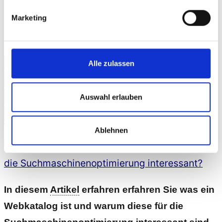
ganz nach vorne zu kommen, eignen sich
Webkataloge nicht! Da gibt es bessere
Marketing
Alternativen!
Was ist ein Webkatalog und
Alle zulassen
warum ist er für die
Suchmaschinenoptimierung
Auswahl erlauben
interessant?
Ablehnen
In diesem
Artikel
erfahren erfahren Sie was ein
Webkatalog ist und warum diese für die