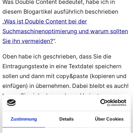
Was Double Content bedeutet, habe ich in
diesem Blogartikel ausführlich beschrieben
„
Was ist Double Content bei der
Suchmaschinenoptimierung und warum sollten
Sie ihn vermeiden?
“.
Oben habe ich geschrieben, dass Sie die
Eintragungstexte in eine Textdatei speichern
sollen und dann mit copy&paste (kopieren und
einfügen) in übernehmen. Dabei bleibt es auch!
Legen Sie sich aber mehrere Varianten vom
Seitentitel und Beschreibungstext an. Stellen
Sie Sätze um oder Texten bestimmte Absätze
Zustimmung
Details
Über Cookies
spontan ganz neu. Sie sollten auf jeden Fall