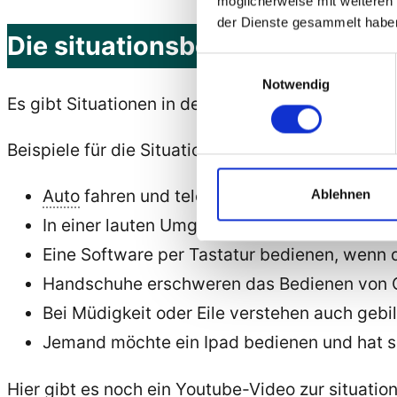
möglicherweise mit weiteren
der Dienste gesammelt habe
Die situationsbedingte Behind
Einwilligungsauswahl
Notwendig
Es gibt Situationen in denen Menschen ohne körpe
Beispiele für die Situationsbedingte Behinderung
Auto
fahren und telefonieren geht nicht
Ablehnen
In einer lauten Umgebung kann nicht telefon
Eine Software per Tastatur bedienen, wenn 
Handschuhe erschweren das Bedienen von 
Bei Müdigkeit oder Eile verstehen auch gebi
Jemand möchte ein Ipad bedienen und hat s
Hier gibt es noch ein Youtube-Video zur situati