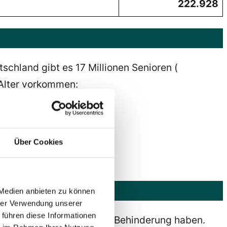
222.928
chland gibt es 17 Millionen Senioren (
 Alter vorkommen:
Über Cookies
 Medien anbieten zu können
hrer Verwendung unserer
 führen diese Informationen
timmten Situationen eine Behinderung haben.