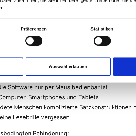
 Daten zusammen, die Sie ihnen bereitgestellt haben oder die s
n.
erung
Präferenzen
Statistiken
rliche Einschränkungen eine Behinderung haben, d
 sind:
Auswahl erlauben
iert werden
die Software nur per Maus bedienbar ist
Computer, Smartphones und Tablets
ldete Menschen komplizierte Satzkonstruktionen n
eine Lesebrille vergessen
onsbedingten Behinderung: