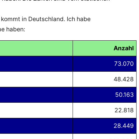
or kommt in Deutschland. Ich habe
me haben:
Anzahl
73.070
48.428
50.163
22.818
28.449