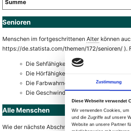
Summe
Senioren
Menschen im fortgeschrittenen
Alter
können auch
https://de.statista.com/themen/172/senioren/ )
Die Sehfähigkeit lässt nach
Die Hörfähigkeit lässt nach
Zustimmung
Die Farbwahrnehmung lässt nach
Die Geschwindigkeit und Genauigkeit lä
Diese Webseite verwendet 
Alle Menschen
Wir verwenden Cookies, um I
und die Zugriffe auf unsere 
Website an unsere Partner fü
Wie der nächste Abschnitt zeigt, können auch M