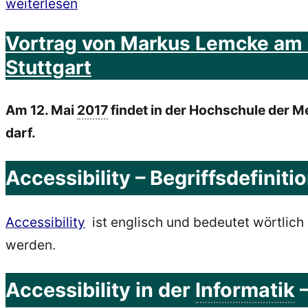
„Global
weiterlesen
Barrierefreiheit
Accessibility
Vortrag von Markus Lemcke am A
in
Awareness
Stuttgart
die
Day
Benutzerfreundlichkeit“
2017
“
Am 12. Mai
2017
findet in der Hochschule der Me
darf.
Accessibility – Begriffsdefiniti
Accessibility
ist englisch und bedeutet wörtlich 
werden.
Accessibility in der
Informatik
–