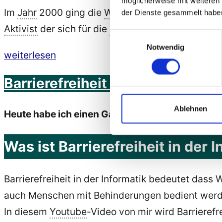
möglicherweise mit weiteren
an
Im
Jahr
2000 ging die
Webseite
www.marlem-so
der Dienste gesammelt habe
der
Aktivist
der sich für die
Barrierefreiheit
in der
Inf
Hochschule
Einwilligungsauswahl
Notwendig
der
„Marlem-
weiterlesen
Medien
Software
Barrierefreiheit in der Informati
in
gewinnt
Stuttgart“
den
Ablehnen
Heute habe ich einen Gastvortrag gehalten in de
Innovationspreis
IT-
Was ist Barrierefreiheit in der 
Mittelstand
2017
Barrierefreiheit in der Informatik bedeutet das
in
auch Menschen mit Behinderungen bedient werd
der
In diesem
Youtube
-Video von mir wird Barrierefre
Kategorie