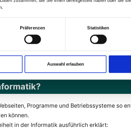
 Daten zusammen, die Sie ihnen bereitgestellt haben oder die s
ftware.de
online. Damals war ich noch weit weg v
n.
ormatik
einsetzte.
Präferenzen
Statistiken
k: Gastvortrag in der Universität
Auswahl erlauben
r Universität Tübingen: Einführung in die
Barrier
Informatik?
s Webseiten, Programme und Betriebssysteme so en
en können.
iheit in der Informatik ausführlich erklärt: