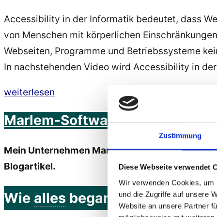
Accessibility in der Informatik bedeutet, dass
von Menschen mit körperlichen Einschränkungen b
Webseiten, Programme und Betriebssysteme kei
In nachstehenden Video wird Accessibility in der 
„Vortrag
weiterlesen
von
Marlem-Software gewinnt den In
Markus
Zustimmung
Lemcke
Mein Unternehmen Marlem-Software hat den In
am
Blogartikel.
Diese Webseite verwendet 
Accessibility
Wir verwenden Cookies, um I
Day
Wie
alles
begann
und die Zugriffe auf unsere 
2017
Website an unsere Partner fü