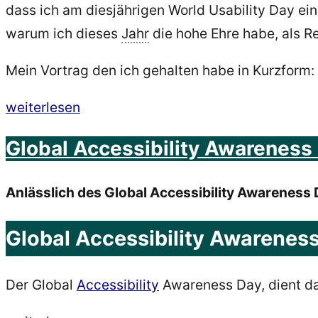
dass ich am diesjährigen World Usability Day ei
warum ich dieses
Jahr
die hohe Ehre habe, als R
Mein Vortrag den ich gehalten habe in Kurzform:
„World
weiterlesen
Usability
Global Accessibility Awareness
Day
2017
Anlässlich des Global Accessibility Awareness
Markus
Lemcke
Global Accessibility Awareness
ist
Referent:
Der Global
Accessibility
Awareness Day, dient da
Inklusion
von