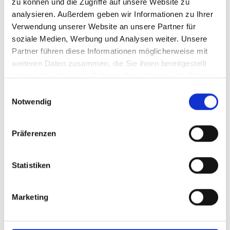
(95)
zu können und die Zugriffe auf unsere Website zu
analysieren. Außerdem geben wir Informationen zu Ihrer
Barrierefreie Software
(10)
Verwendung unserer Website an unsere Partner für
barrierefreie
soziale Medien, Werbung und Analysen weiter. Unsere
Softwareentwicklung für die
Partner führen diese Informationen möglicherweise mit
Cloud
(1)
weiteren Daten zusammen, die Sie ihnen bereitgestellt
haben oder die sie im Rahmen Ihrer Nutzung der Dienste
Barrierefreiheit bei
gesammelt haben.
Einwilligungsauswahl
Computerspielen
(2)
Notwendig
Barrierefreiheit mit Java
(23)
Barrierefreiheit mit Microsoft .net
Präferenzen
/ C#
(15)
Barrierefreiheit mit Python
(8)
Statistiken
Richtlinien barrierefreie Software-
Entwicklung
(6)
Marketing
2a Barrierefreiheit bei
Entwicklungsumgebungen
(9)