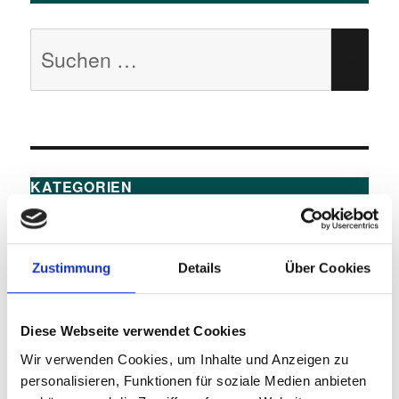
Suchen
SU
nach:
KATEGORIEN
1 Aktuelles
(76)
2 Barrierefreiheit, Accessibility
(564)
Zustimmung
Details
Über Cookies
1 Barrierefreies Webdesign
(77)
Barrierefreies Webdesign –
Diese Webseite verwendet Cookies
Richtlinien
(12)
Wir verwenden Cookies, um Inhalte und Anzeigen zu
2 barrierefreie Softwareentwicklung
personalisieren, Funktionen für soziale Medien anbieten