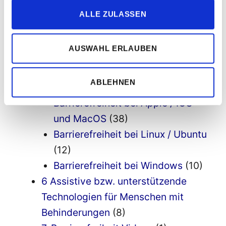
3 Barrierefreie Appentwicklung
(38)
ALLE ZULASSEN
Progressive Web Apps
(5)
4 barrierefreie Apps
(13)
AUSWAHL ERLAUBEN
5 Barrierefreiheit bei
Betriebssystemen
(85)
ABLEHNEN
Barrierefreiheit bei Android
(48)
Barrierefreiheit bei Apple / IOS
und MacOS
(38)
Barrierefreiheit bei Linux / Ubuntu
(12)
Barrierefreiheit bei Windows
(10)
6 Assistive bzw. unterstützende
Technologien für Menschen mit
Behinderungen
(8)