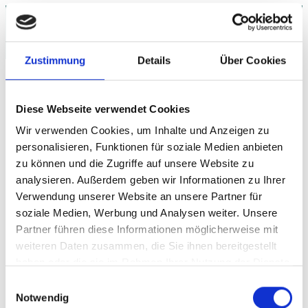
Behindert sein ist cool und kommt
ausführlich im Fernsehen
Zustimmung
Details
Über Cookies
Noch nie hat ARD und ZDF so viel im Fernsehen
gezeigt von den Paralympics wie dieses
Jahr
.
Diese Webseite verwendet Cookies
Es wurde meistens 6 Stunden pro Tag im
Wir verwenden Cookies, um Inhalte und Anzeigen zu
personalisieren, Funktionen für soziale Medien anbieten
Fernsehen gezeigt. Es wurden alle
zu können und die Zugriffe auf unsere Website zu
paralympischen Sportarten gezeigt. Deutsche
analysieren. Außerdem geben wir Informationen zu Ihrer
Verwendung unserer Website an unsere Partner für
und auch manchmal nichtdeutsche
soziale Medien, Werbung und Analysen weiter. Unsere
Medaillengewinner wurden interviewt, es
Partner führen diese Informationen möglicherweise mit
wurde gezeigt wie barrierefrei London ist, es
weiteren Daten zusammen, die Sie ihnen bereitgestellt
haben oder die sie im Rahmen Ihrer Nutzung der Dienste
wurde oft gezeigt warum ein bestimmter
gesammelt haben.
Einwilligungsauswahl
Paralympicsportler behindert ist und wie es
Notwendig