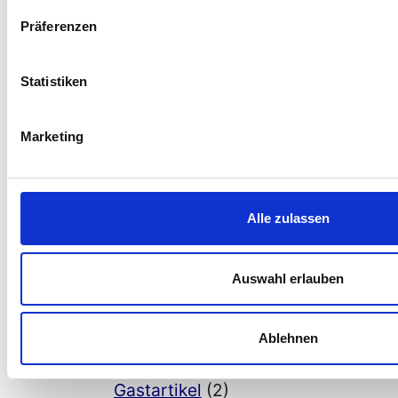
Technologien für Menschen mit
Präferenzen
Behinderungen
(8)
7. Barrierefreiheit Videos
(1)
Statistiken
Allgemein
(155)
Barrierefreiheit bei SAP
(1)
Marketing
Barrierefreiheit bei Smartphones
(5)
Barrierefreiheit Wordpress
(1)
Digitale Barrierefreiheit und KI
(14)
Alle zulassen
Eingabehilfen
(5)
Informatik inklusive
(42)
Allgemeines
(40)
Auswahl erlauben
Android
(14)
Gastartikel
(5)
Ablehnen
Barrierefreiheit, Accessibility
Gastartikel
(2)