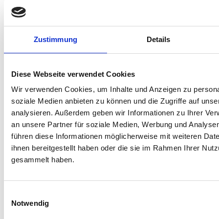
2a Barrierefreiheit bei
Entwicklungsumgebungen
(9)
3 Barrierefreie Appentwicklung
(38)
Zustimmung
Details
Progressive Web Apps
(5)
4 barrierefreie Apps
(13)
Diese Webseite verwendet Cookies
5 Barrierefreiheit bei
Wir verwenden Cookies, um Inhalte und Anzeigen zu personal
Betriebssystemen
(85)
soziale Medien anbieten zu können und die Zugriffe auf uns
analysieren. Außerdem geben wir Informationen zu Ihrer Ve
Barrierefreiheit bei Android
(48)
an unsere Partner für soziale Medien, Werbung und Analysen
Barrierefreiheit bei Apple / IOS
führen diese Informationen möglicherweise mit weiteren Da
und MacOS
(38)
ihnen bereitgestellt haben oder die sie im Rahmen Ihrer Nut
Barrierefreiheit bei Linux / Ubuntu
gesammelt haben.
(12)
Barrierefreiheit bei Windows
(10)
Einwilligungsauswahl
Notwendig
6 Assistive bzw. unterstützende