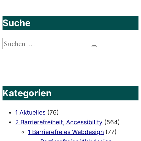
als
Progressive
Suche
Web
App
Suchen
–
Suchen
nach:
Fachartikel
im
entwickler
magazin
Kategorien
von
Markus
1 Aktuelles
(76)
Lemcke“
2 Barrierefreiheit, Accessibility
(564)
1 Barrierefreies Webdesign
(77)