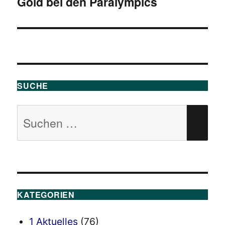
Gold bei den Paralympics
Beitrag:
SUCHE
Suchen
SU
nach:
KATEGORIEN
1 Aktuelles
(76)