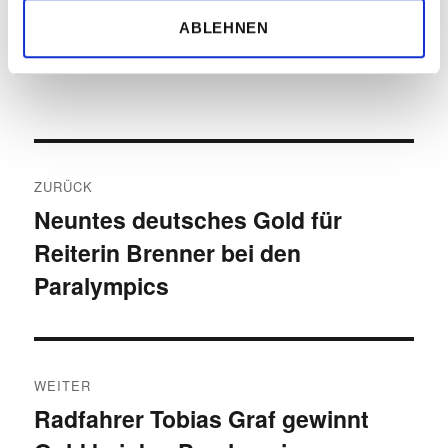
Du musst
angemeldet
sein, um einen
ABLEHNEN
Kommentar abzugeben.
Beitragsnavigation
ZURÜCK
Neuntes deutsches Gold für
Vorheriger
Reiterin Brenner bei den
Beitrag:
Paralympics
WEITER
Radfahrer Tobias Graf gewinnt
Nächster