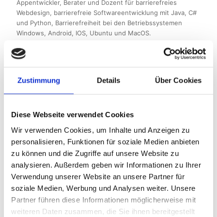
Appentwickler, Berater und Dozent für barrierefreies
Webdesign, barrierefreie Softwareentwicklung mit Java, C#
und Python, Barrierefreiheit bei den Betriebssystemen
Windows, Android, IOS, Ubuntu und MacOS.
Alle Beiträge von Markus Lemcke anzeigen
Zustimmung
Details
Über Cookies
Diese Webseite verwendet Cookies
Ein Kommentar zu „Paralympics:
Wir verwenden Cookies, um Inhalte und Anzeigen zu
Wie können unterschiedliche
personalisieren, Funktionen für soziale Medien anbieten
Behinderungen fair verglichen
zu können und die Zugriffe auf unsere Website zu
werden?“
analysieren. Außerdem geben wir Informationen zu Ihrer
Verwendung unserer Website an unsere Partner für
soziale Medien, Werbung und Analysen weiter. Unsere
Partner führen diese Informationen möglicherweise mit
Michael Thode
sagt:
weiteren Daten zusammen, die Sie ihnen bereitgestellt