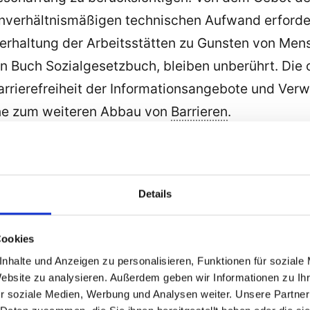
unverhältnismäßigen technischen Aufwand erforde
erhaltung der Arbeitsstätten zu Gunsten von Men
n Buch Sozialgesetzbuch, bleiben unberührt. Die
arrierefreiheit der Informationsangebote und Ver
ne zum weiteren Abbau von
Barrieren
.
ass auch gewerbsmäßige Anbieter von Internetsei
formationstechnik dargestellt werden, durch Ziel
ch Absatz 1 gestalten.
Details
Cookies
en, Landratsämter, Hochschulen und Universität
nhalte und Anzeigen zu personalisieren, Funktionen für soziale
Website zu analysieren. Außerdem geben wir Informationen zu I
r soziale Medien, Werbung und Analysen weiter. Unsere Partner
der Informatik verpflichtet.