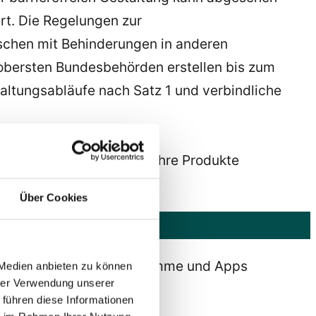
rt. Die Regelungen zur
schen mit Behinderungen in anderen
 obersten Bundesbehörden erstellen bis zum
waltungsabläufe nach Satz 1 und verbindliche
ten sowie von grafischen
vereinbarungen nach § 5 ihre Produkte
Über Cookies
en Ihre Webseiten, Programme und Apps
 Medien anbieten zu können
hrer Verwendung unserer
 führen diese Informationen