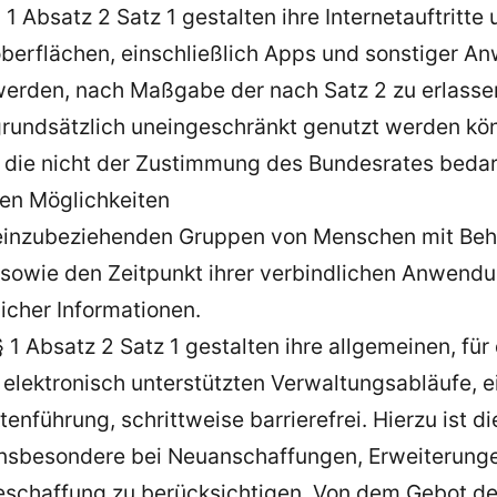
 1 Absatz 2 Satz 1 gestalten ihre Internetauftritt
erflächen, einschließlich Apps und sonstiger An
t werden, nach Maßgabe der nach Satz 2 zu erlass
rundsätzlich uneingeschränkt genutzt werden kön
 die nicht der Zustimmung des Bundesrates bedar
hen Möglichkeiten
 einzubeziehenden Gruppen von Menschen mit Beh
owie den Zeitpunkt ihrer verbindlichen Anwendu
icher Informationen.
§ 1 Absatz 2 Satz 1 gestalten ihre allgemeinen, fü
 elektronisch unterstützten Verwaltungsabläufe, e
führung, schrittweise barrierefrei. Hierzu ist di
insbesondere bei Neuanschaffungen, Erweiterunge
eschaffung zu berücksichtigen. Von dem Gebot de