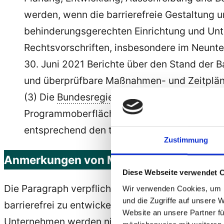
werden, wenn die barrierefreie Gestaltung 
behinderungsgerechten Einrichtung und Unt
Rechtsvorschriften, insbesondere im Neunte
30. Juni 2021 Berichte über den Stand der B
und überprüfbare Maßnahmen- und Zeitplä
(3) Die
Bundesregierung
wirkt darauf hin, d
Programmoberflächen, die mit Mitteln der In
entsprechend den technischen Standards na
Zustimmung
Anmerkungen von Markus
Diese Webseite verwendet 
Die Paragraph verpflichtet Gemeindeverwaltung
Wir verwenden Cookies, um I
und die Zugriffe auf unsere 
barrierefrei zu entwickeln.
Website an unsere Partner fü
Unternehmen werden nicht zur Barrierefreiheit in 