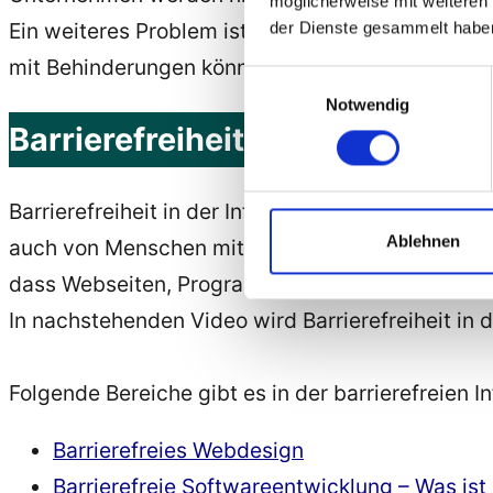
möglicherweise mit weiteren
der Dienste gesammelt habe
Ein weiteres Problem ist, dass bei nicht Erfül
mit Behinderungen können nichts tun, wenn Par
Einwilligungsauswahl
Notwendig
Barrierefreiheit in der Informat
Barrierefreiheit in der Informatik bedeutet, d
Ablehnen
auch von Menschen mit körperlichen Einschränkun
dass Webseiten, Programme und Betriebssysteme
In nachstehenden Video wird Barrierefreiheit in de
Folgende Bereiche gibt es in der barrierefreien In
Barrierefreies Webdesign
Barrierefreie Softwareentwicklung – Was ist