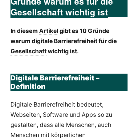
Gründe warum es für die
Gesellschaft wichtig ist
In diesem
Artikel
gibt es 10 Gründe
warum digitale
Barrierefreiheit
für die
Gesellschaft
wichtig ist.
Digitale Barrierefreiheit –
Definition
Digitale Barrierefreiheit bedeutet,
Webseiten, Software und Apps so zu
gestalten, dass alle Menschen, auch
Menschen mit körperlichen