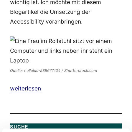
wichtig ist. Ich möchte mit diesem
Blogartikel die Umsetzung der
Accessibility voranbringen.
Quelle: nullplus-589677404 / Shutterstock.com
„Digitale Barrierefreiheit – 10 Gründe warum es
weiterlesen
SUCHE