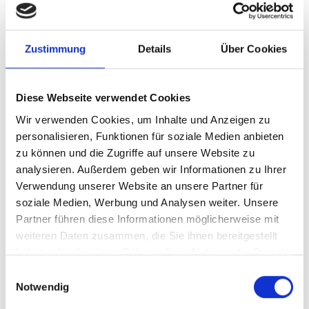
Suchen
SU
nach:
Zustimmung
Details
Über Cookies
Diese Webseite verwendet Cookies
Wir verwenden Cookies, um Inhalte und Anzeigen zu
KATEGORIEN
personalisieren, Funktionen für soziale Medien anbieten
zu können und die Zugriffe auf unsere Website zu
analysieren. Außerdem geben wir Informationen zu Ihrer
1 Aktuelles
(76)
Verwendung unserer Website an unsere Partner für
2 Barrierefreiheit, Accessibility
(564)
soziale Medien, Werbung und Analysen weiter. Unsere
1 Barrierefreies Webdesign
(77)
Partner führen diese Informationen möglicherweise mit
Barrierefreies Webdesign –
weiteren Daten zusammen, die Sie ihnen bereitgestellt
haben oder die sie im Rahmen Ihrer Nutzung der Dienste
Richtlinien
(12)
gesammelt haben.
Einwilligungsauswahl
2 barrierefreie Softwareentwicklung
Notwendig
(95)