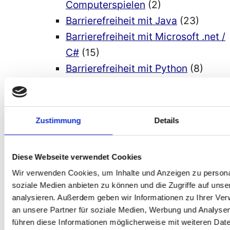
Computerspielen
(2)
Barrierefreiheit mit Java
(23)
Barrierefreiheit mit Microsoft .net /
C#
(15)
Barrierefreiheit mit Python
(8)
Richtlinien barrierefreie Software-
Entwicklung
(6)
2a Barrierefreiheit bei
Zustimmung
Details
Entwicklungsumgebungen
(9)
3 Barrierefreie Appentwicklung
(38)
Diese Webseite verwendet Cookies
Progressive Web Apps
(5)
Wir verwenden Cookies, um Inhalte und Anzeigen zu personal
4 barrierefreie Apps
(13)
soziale Medien anbieten zu können und die Zugriffe auf uns
5 Barrierefreiheit bei
analysieren. Außerdem geben wir Informationen zu Ihrer Ve
Betriebssystemen
(85)
an unsere Partner für soziale Medien, Werbung und Analysen
führen diese Informationen möglicherweise mit weiteren Da
Barrierefreiheit bei Android
(48)