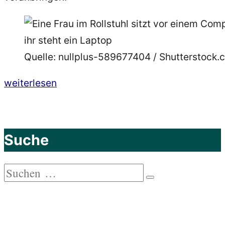
Quelle: nullplus-589677404 / Shutterstock.
„Digitale
weiterlesen
Barrierefreiheit
–
10
Suche
Gründe
warum
Suchen
es
Suchen
nach:
für
die