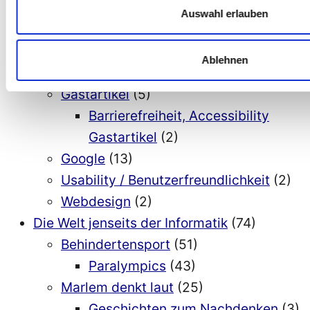
Eingabehilfen
(5)
Auswahl erlauben
Informatik inklusive
(42)
Allgemeines
(40)
Ablehnen
Android
(14)
Gastartikel
(5)
Barrierefreiheit, Accessibility
Gastartikel
(2)
Google
(13)
Usability / Benutzerfreundlichkeit
(2)
Webdesign
(2)
Die Welt jenseits der Informatik
(74)
Behindertensport
(51)
Paralympics
(43)
Marlem denkt laut
(25)
Geschichten zum Nachdenken
(3)