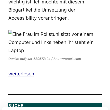
wichtig ist. Ich möchte mit diesem
Blogartikel die Umsetzung der
Accessibility voranbringen.
Quelle: nullplus-589677404 / Shutterstock.com
„Digitale Barrierefreiheit – 10 Gründe warum es
weiterlesen
SUCHE