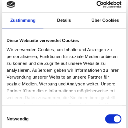
Suchen
SU
nach:
Zustimmung
Details
Über Cookies
Diese Webseite verwendet Cookies
Wir verwenden Cookies, um Inhalte und Anzeigen zu
KATEGORIEN
personalisieren, Funktionen für soziale Medien anbieten
zu können und die Zugriffe auf unsere Website zu
analysieren. Außerdem geben wir Informationen zu Ihrer
1 Aktuelles
(76)
Verwendung unserer Website an unsere Partner für
2 Barrierefreiheit, Accessibility
(564)
soziale Medien, Werbung und Analysen weiter. Unsere
1 Barrierefreies Webdesign
(77)
Partner führen diese Informationen möglicherweise mit
Barrierefreies Webdesign –
weiteren Daten zusammen, die Sie ihnen bereitgestellt
haben oder die sie im Rahmen Ihrer Nutzung der Dienste
Richtlinien
(12)
gesammelt haben.
Einwilligungsauswahl
2 barrierefreie Softwareentwicklung
Notwendig
(95)