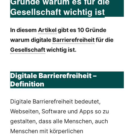
Gründe warum es für die
Gesellschaft wichtig ist
In diesem
Artikel
gibt es 10 Gründe
warum digitale
Barrierefreiheit
für die
Gesellschaft
wichtig ist.
Digitale Barrierefreiheit –
Definition
Digitale Barrierefreiheit bedeutet,
Webseiten, Software und Apps so zu
gestalten, dass alle Menschen, auch
Menschen mit körperlichen