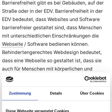
Barrierefreiheit gibt es bei Gebäuden, auf der
Straße oder in der EDV. Barrierefreiheit in der
EDV bedeutet, dass Websites und Software
barrierefreier gestaltet sind, dass Menschen
mit unterschiedlichen Einschränkungen die
Webseite
/ Software bedienen können.
Behindertengerechtes Webdesign bedeutet,
dass eine Webseite so gestaltet ist, dass sie
auch für Menschen mit körperlichen und
geistigen Beeinträchtigungen wahrnehmbar ist.
Es geht also darum dass Websites für alle
Menschen wahrnehmbar und erfahrbar sind.
Zustimmung
Details
Über Cookies
Oft kommt auch der Begriff Barrierefreies
Internet oder Barrierefreiheit Internet oder
Diese Webseite verwendet Cookies