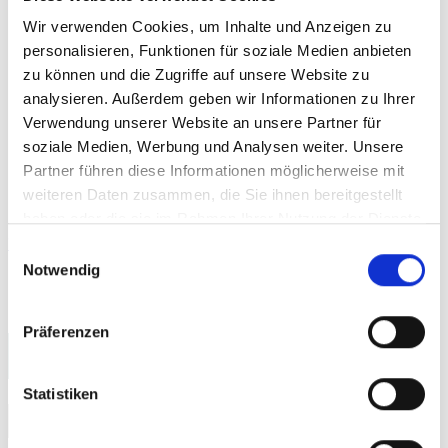
barrierefreie Webseiten / Websites /
Wir verwenden Cookies, um Inhalte und Anzeigen zu
personalisieren, Funktionen für soziale Medien anbieten
Internetseiten oder accessibility
zu können und die Zugriffe auf unsere Website zu
(=Zugänglichkeit) bei Webauftritten oder
analysieren. Außerdem geben wir Informationen zu Ihrer
behindertengerechtes Webdesign anstelle von
Verwendung unserer Website an unsere Partner für
soziale Medien, Werbung und Analysen weiter. Unsere
barrierefreies Webdesign vor. Dies meint aber
Partner führen diese Informationen möglicherweise mit
das Gleiche.
weiteren Daten zusammen, die Sie ihnen bereitgestellt
haben oder die sie im Rahmen Ihrer Nutzung der Dienste
„Barrierefreies
weiterlesen
gesammelt haben.
Einwilligungsauswahl
Notwendig
Webdesign
–
Präferenzen
Ausführliche
Suche
Erklärung
Statistiken
in
Suchen
Text,
nach: