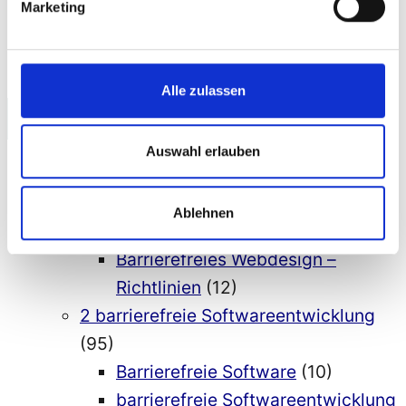
Suchen
Marketing
Bild
und
Video“
Alle zulassen
Kategorien
Auswahl erlauben
1 Aktuelles
(76)
2 Barrierefreiheit, Accessibility
(564)
Ablehnen
1 Barrierefreies Webdesign
(77)
Barrierefreies Webdesign –
Richtlinien
(12)
2 barrierefreie Softwareentwicklung
(95)
Barrierefreie Software
(10)
barrierefreie Softwareentwicklung