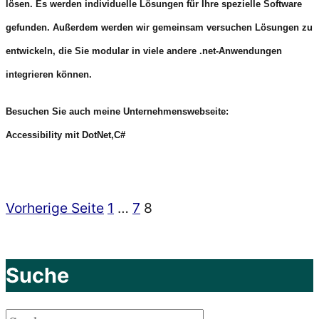
lösen. Es werden individuelle Lösungen für Ihre spezielle Software
gefunden. Außerdem werden wir gemeinsam versuchen Lösungen zu
entwickeln, die Sie modular in viele andere .net-Anwendungen
integrieren können.
Besuchen Sie auch meine Unternehmenswebseite:
Accessibility mit DotNet,C#
Seite
Seite
Seite
Vorherige Seite
1
…
7
8
Seitennummerierung
der
Suche
Beiträge
Suchen