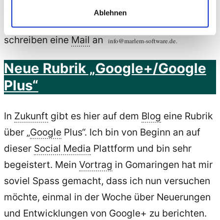
„Accessibility/Barrierefreiheit“ interessiert sind,
Ablehnen
rufen Sie mich an 07121/504458 oder
schreiben eine
Mail
an
info@marlem-software.de.
Neue Rubrik „Google+/Google
Plus“
In
Zukunft
gibt es hier auf dem
Blog
eine Rubrik
über „
Google
Plus“. Ich bin von Beginn an auf
dieser
Social Media
Plattform und bin sehr
begeistert. Mein
Vortrag
in Gomaringen hat mir
soviel Spass gemacht, dass ich nun versuchen
möchte, einmal in der Woche über Neuerungen
und Entwicklungen von Google+ zu berichten.