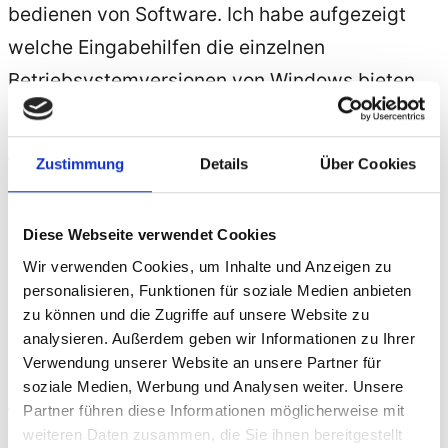
bedienen von Software. Ich habe aufgezeigt
welche Eingabehilfen die einzelnen
Betriebsystemversionen von
Windows
bieten.
Außerdem habe ich gezeigt, wie ein
Smartphone
ein wichtiges
Hilfsmittel
für
Zustimmung
Details
Über Cookies
behinderte Menschen sein kann, wenn es für
Menschen mit
Behinderung
bedienbar ist.
Diese Webseite verwendet Cookies
Ich möchte hier kurz schreiben, warum ich
Wir verwenden Cookies, um Inhalte und Anzeigen zu
personalisieren, Funktionen für soziale Medien anbieten
diese Vorlesungen gerne mache, auch wenn
zu können und die Zugriffe auf unsere Website zu
man damit nicht reich wird. Meine Vision ist es
analysieren. Außerdem geben wir Informationen zu Ihrer
nach wie vor, dass
Verwendung unserer Website an unsere Partner für
soziale Medien, Werbung und Analysen weiter. Unsere
Barrierefreiheit
/Accessebility in allen
Partner führen diese Informationen möglicherweise mit
technischen Bereichen zur
weiteren Daten zusammen, die Sie ihnen bereitgestellt