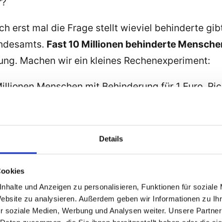
r?
h erst mal die Frage stellt wieviel behinderte gib
Bundesamts.
Fast 10 Millionen behinderte Mensch
ung. Machen wir ein kleines Rechenexperiment:
 Millionen Menschen mit Behinderung für 1
Euro
. Ri
n, dass es geistig und schwerstbehinderte Mensch
 Millionen auf 6 Millionen behinderte Menschen! D
 lassen?
Details
 bringen. Sämtliche Behörden sind seit dem Gleic
Cookies
frei sein
muss
! (Dies steht im
§11 Barrierefreie In
nhalte und Anzeigen zu personalisieren, Funktionen für soziale
arrierefreie Software verkaufen …. Möchten Sie 
Website zu analysieren. Außerdem geben wir Informationen zu I
r soziale Medien, Werbung und Analysen weiter. Unsere Partner
hnen hat das lesen genau soviel Spass gemacht wie