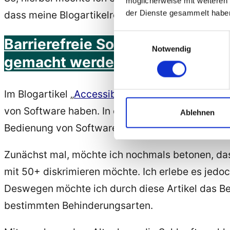
möglicherweise mit weiteren
der Dienste gesammelt habe
dass meine Blogartikelreihe dazu beiträgt, dass 
Einwilligungsauswahl
Barrierefreie Software-Entwickl
Notwendig
gemacht werden?
Im Blogartikel „
Accessibility – Barrierefreie Sof
von Software haben. In diesem Blogartikel erfa
Ablehnen
Bedienung von Software haben.
Zunächst mal, möchte ich nochmals betonen, da
mit 50+ diskrimieren möchte. Ich erlebe es jed
Deswegen möchte ich durch diese Artikel das B
bestimmten Behinderungsarten.