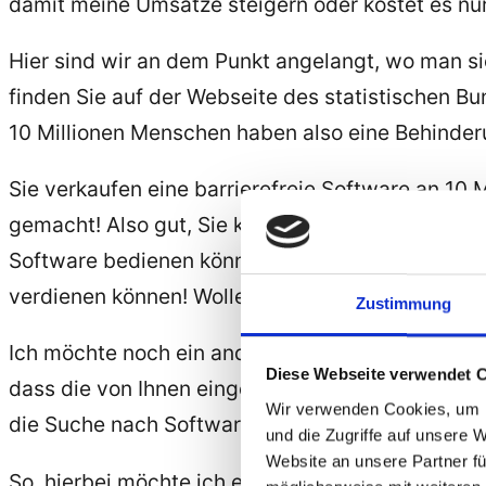
damit meine Umsätze steigern oder kostet es nu
Hier sind wir an dem Punkt angelangt, wo man sic
finden Sie auf der Webseite des statistischen 
10 Millionen Menschen haben also eine Behinder
Sie verkaufen eine barrierefreie Software an 10
gemacht! Also gut, Sie kennen sich aus und sage
Software bedienen können. Wir reduzieren die 10
verdienen können! Wollen Sie sich das entgehen
Zustimmung
Ich möchte noch ein anderes
Argument
ins Spiel
Diese Webseite verwendet 
dass die von Ihnen eingesetzte Software barriere
Wir verwenden Cookies, um I
die Suche nach Software-Unternehmen die eine b
und die Zugriffe auf unsere 
Website an unsere Partner fü
So, hierbei möchte ich es belassen. Ich hoffe I