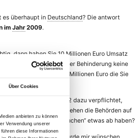
t es überhaupt in
Deutschland
? Die antwort
en im
Jahr
2009
.
chtig, dann haben Sie 10 Millionen Euro Umsatz
en gibt, die aufgrund Ihrer Behinderung keine
ann sind das trotzdem 6 Millionen Euro die Sie
Über Cookies
hstellungsgesetz von 2002 dazu verpflichtet,
formationstechnik
) Jetzt gehen die Behörden auf
 Medien anbieten zu können
nicht auch von diesem „Kuchen“ etwas ab haben?
hrer Verwendung unserer
 führen diese Informationen
 mir das schreiben. Ich würde mir wünschen,