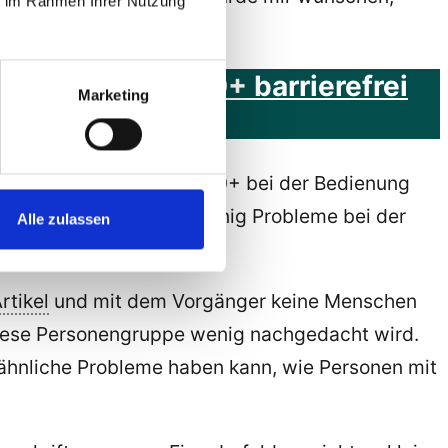
ie im Rahmen Ihrer Nutzung
Menschen mit 50+ barrierefrei
Marketing
 Probleme Menschen mit 50+ bei der Bedienung
mit Menschen mit 50+ wenig Probleme bei der
Alle zulassen
rtikel
und mit dem Vorgänger keine Menschen
 diese Personengruppe wenig nachgedacht wird.
ähnliche Probleme haben kann, wie Personen mit