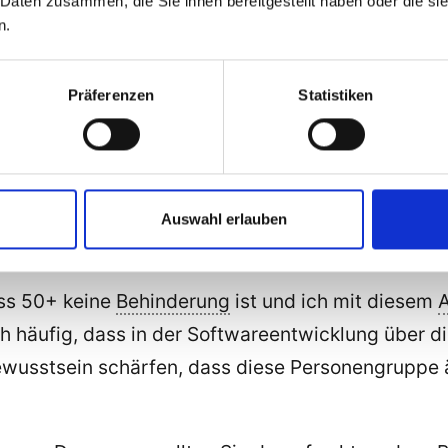
 Daten zusammen, die Sie ihnen bereitgestellt haben oder die s
n.
die Standardsoftware barrierefrei wird.
ung: Wie kann eine Software für 
Präferenzen
Statistiken
tware-Entwicklung: 50+
“ habe ich erklärt, welche
hren Sie wie Software entwickelt werden kann, da
Auswahl erlauben
ss 50+ keine
Behinderung
ist und ich mit diesem
A
och häufig, dass in der Softwareentwicklung über
ewusstsein schärfen, dass diese Personengruppe 