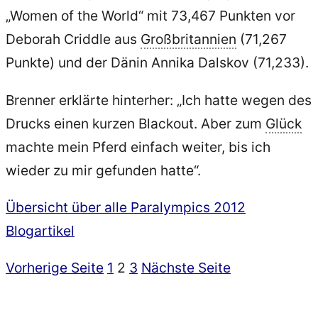
„Women of the World“ mit 73,467 Punkten vor
Deborah Criddle aus
Großbritannien
(71,267
Punkte) und der Dänin Annika Dalskov (71,233).
Brenner erklärte hinterher: „Ich hatte wegen des
Drucks einen kurzen Blackout. Aber zum
Glück
machte mein Pferd einfach weiter, bis ich
wieder zu mir gefunden hatte“.
Übersicht über alle Paralympics 2012
Blogartikel
Seite
Seite
Seite
Vorherige Seite
1
2
3
Nächste Seite
Seitennummerierung
der