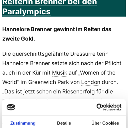
Reiterin Brenner bei den
Paralympics
Hannelore Brenner gewinnt im Reiten das
zweite Gold.
Die querschnittsgelähmte Dressurreiterin
Hannelore Brenner setzte sich nach der Pflicht
auch in der Kür mit
Musik
auf „Women of the
World“ im Greenwich Park von
London
durch.
„Das ist jetzt schon ein Riesenerfolg für die
Reiter, wir haben bewiesen, dass wir eine
Pferdesportnation sind“, freut sich Karl Quade,
Chef
de Mission der deutschen Mannschaft, am
Zustimmung
Details
Über Cookies