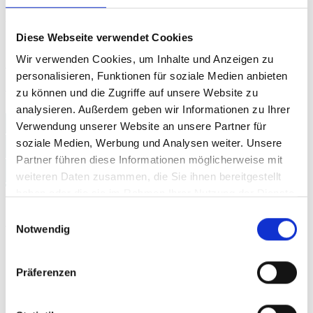
Dienstag. „Wir sind sehr zufrieden, in allen
Wettbewerben voll dabei.“ ergänzt er.
Diese Webseite verwendet Cookies
Wir verwenden Cookies, um Inhalte und Anzeigen zu
Übersicht über alle
Paralympics
2012
personalisieren, Funktionen für soziale Medien anbieten
Blogartikel
zu können und die Zugriffe auf unsere Website zu
analysieren. Außerdem geben wir Informationen zu Ihrer
Deutscher Doppelsieg im
Verwendung unserer Website an unsere Partner für
soziale Medien, Werbung und Analysen weiter. Unsere
Speerwerfen bei den
Partner führen diese Informationen möglicherweise mit
Paralympics
weiteren Daten zusammen, die Sie ihnen bereitgestellt
haben oder die sie im Rahmen Ihrer Nutzung der Dienste
gesammelt haben.
Einwilligungsauswahl
Deutschland
gewinnt Gold und Silber im
Notwendig
Speerwerfen.
Präferenzen
Birgit Kober, Weltmeisterin und Marie Brämer-
Skowronek haben bei den
Paralympics
in